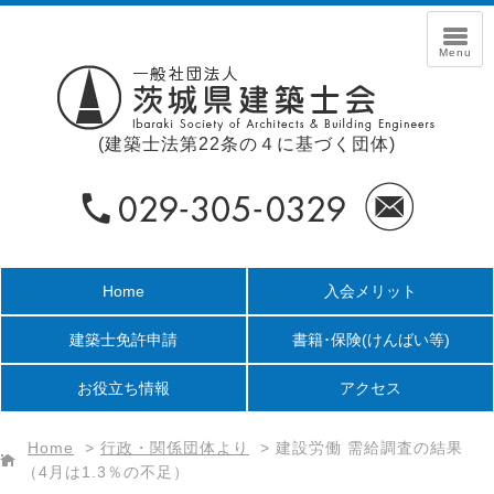
(建築士法第22条の４に基づく団体)
Home
入会メリット
建築士免許申請
書籍･保険
(けんばい等)
お役立ち情報
アクセス
Home
>
行政・関係団体より
>
建設労働 需給調査の結果
（4月は1.3％の不足）