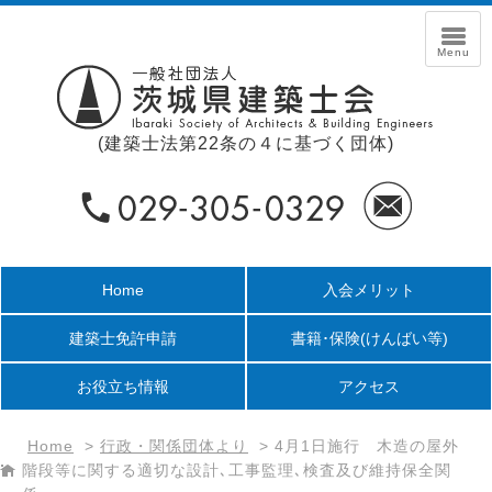
(建築士法第22条の４に基づく団体)
Home
入会メリット
建築士免許申請
書籍･保険
(けんばい等)
お役立ち情報
アクセス
Home
>
行政・関係団体より
>
4月1日施行 木造の屋外
階段等に関する適切な設計､工事監理､検査及び維持保全関