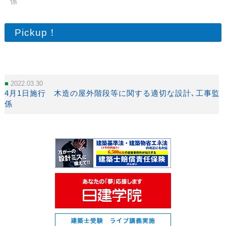
係
Pickup！
2022.03.30
4月1日施行 木造の屋外階段等に関する適切な設計､工事監
係