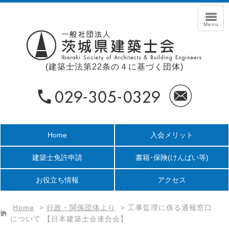
(建築士法第22条の４に基づく団体)
Home
入会メリット
建築士免許申請
書籍･保険
(けんばい等)
お役立ち情報
アクセス
Home
>
行政・関係団体より
>
工事監理に係る通報窓口
について 【日本建築士会連合会】