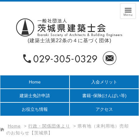
(建築士法第22条の４に基づく団体)
Home
入会メリット
建築士免許申請
書籍･保険
(けんばい等)
お役立ち情報
アクセス
Home
>
行政・関係団体より
>
県有地（未利用地）売却
のお知らせ【茨城県】