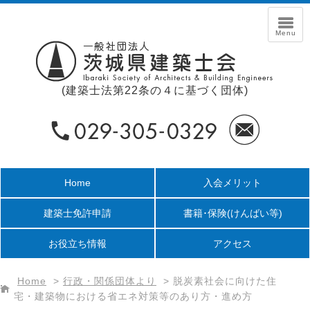
(建築士法第22条の４に基づく団体)
Home
入会メリット
建築士免許申請
書籍･保険
(けんばい等)
お役立ち情報
アクセス
Home
>
行政・関係団体より
>
脱炭素社会に向けた住
宅・建築物における省エネ対策等のあり方・進め方