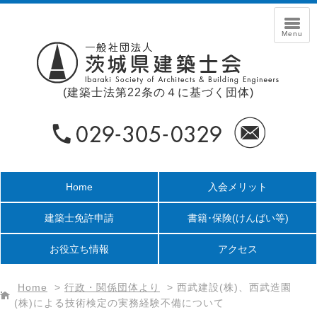
(建築士法第22条の４に基づく団体)
Home
入会メリット
建築士免許申請
書籍･保険
(けんばい等)
お役立ち情報
アクセス
Home
>
行政・関係団体より
>
西武建設(株)、西武造園
(株)による技術検定の実務経験不備について