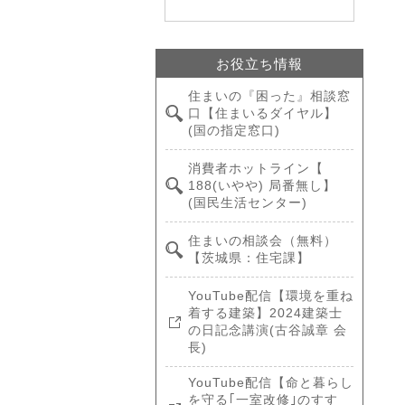
お役立ち情報
住まいの『困った』相談窓
口【住まいるダイヤル】
(国の指定窓口)
消費者ホットライン【
188(いやや) 局番無し】
(国民生活センター)
住まいの相談会（無料）
【茨城県：住宅課】
YouTube配信【環境を重ね
着する建築】2024建築士
の日記念講演(古谷誠章 会
長)
YouTube配信【命と暮らし
を守る｢一室改修｣のすす