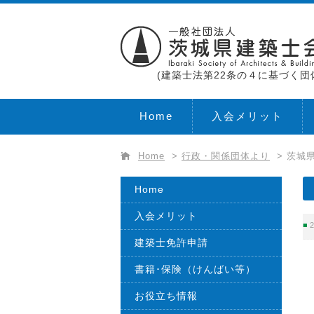
(建築士法第22条の４に基づく団
Home
入会メリット
Home
>
行政・関係団体より
>
茨城
Home
入会メリット
2
建築士免許申請
書籍･保険（けんばい等）
お役立ち情報