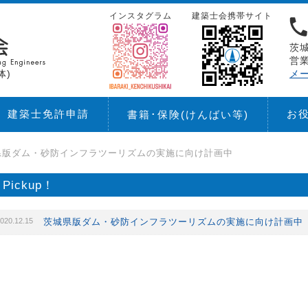
インスタグラム
建築士会携帯サイト
茨城
営業
体)
メ
建築士免許申請
お
書籍･保険
(けんばい等)
県版ダム・砂防インフラツーリズムの実施に向け計画中
Pickup！
020.12.15
茨城県版ダム・砂防インフラツーリズムの実施に向け計画中