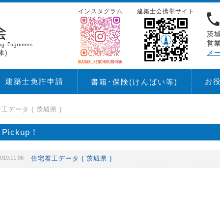
インスタグラム
建築士会携帯サイト
茨城
営業
体)
メ
建築士免許申請
お
書籍･保険
(けんばい等)
工データ ( 茨城県 )
Pickup！
019.11.06
住宅着工データ ( 茨城県 )