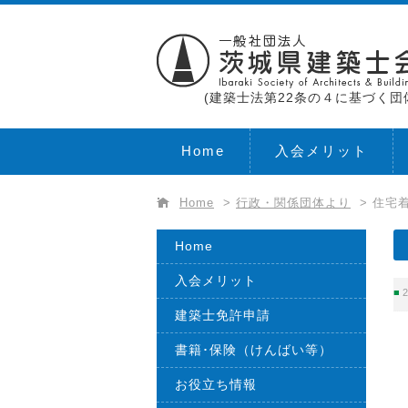
(建築士法第22条の４に基づく団
Home
入会メリット
Home
>
行政・関係団体より
>
住宅着
Home
入会メリット
2
建築士免許申請
書籍･保険（けんばい等）
お役立ち情報