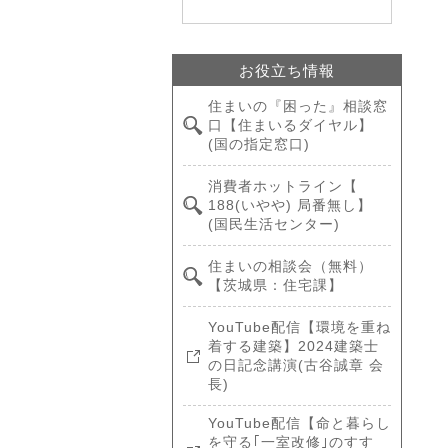
お役立ち情報
住まいの『困った』相談窓
口【住まいるダイヤル】
(国の指定窓口)
消費者ホットライン【
188(いやや) 局番無し】
(国民生活センター)
住まいの相談会（無料）
【茨城県：住宅課】
YouTube配信【環境を重ね
着する建築】2024建築士
の日記念講演(古谷誠章 会
長)
YouTube配信【命と暮らし
を守る｢一室改修｣のすす