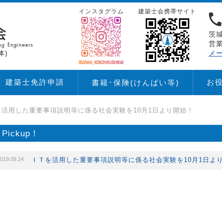
インスタグラム
建築士会携帯サイト
茨城
営業
体)
メ
建築士免許申請
お
書籍･保険
(けんばい等)
を活用した重要事項説明等に係る社会実験を10月1日より開始！
Pickup！
019.09.24
ＩＴを活用した重要事項説明等に係る社会実験を10月1日よ