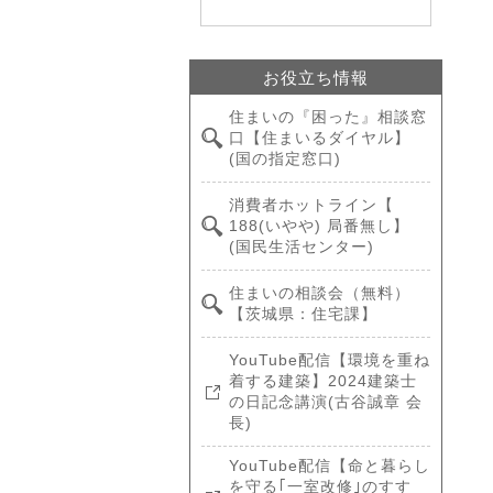
お役立ち情報
住まいの『困った』相談窓
口【住まいるダイヤル】
(国の指定窓口)
消費者ホットライン【
188(いやや) 局番無し】
(国民生活センター)
住まいの相談会（無料）
【茨城県：住宅課】
YouTube配信【環境を重ね
着する建築】2024建築士
の日記念講演(古谷誠章 会
長)
YouTube配信【命と暮らし
を守る｢一室改修｣のすす