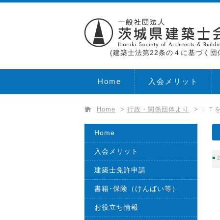
(建築士法第22条の４に基づく団
Home
入会メリット
Home
>
行政・関係団体より
>
ＩＴ
Home
入会メリット
2
建築士免許申請
書籍･保険（けんばい等）
お役立ち情報