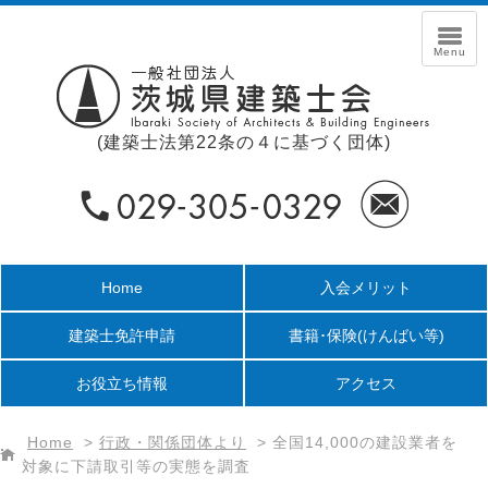
(建築士法第22条の４に基づく団体)
Home
入会メリット
建築士免許申請
書籍･保険
(けんばい等)
お役立ち情報
アクセス
Home
>
行政・関係団体より
>
全国14,000の建設業者を
対象に下請取引等の実態を調査