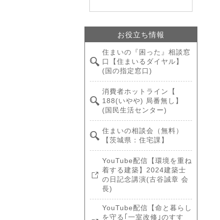
お役立ち情報
住まいの『困った』相談窓
口【住まいるダイヤル】
(国の指定窓口)
消費者ホットライン【
188(いやや) 局番無し】
(国民生活センター)
住まいの相談会（無料）
【茨城県：住宅課】
YouTube配信【環境を重ね
着する建築】2024建築士
の日記念講演(古谷誠章 会
長)
YouTube配信【命と暮らし
を守る｢一室改修｣のすす