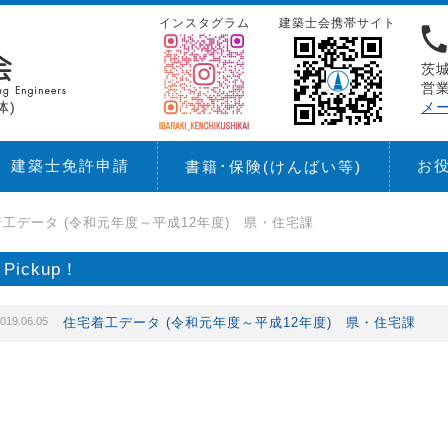
インスタグラム
建築士会携帯サイト
茨城
営業
体)
メ
建築士免許申請
お
書籍･保険
(けんばい等)
工データ (令和元年度～平成12年度) 県・住宅課
Pickup！
019.06.05
住宅着工データ (令和元年度～平成12年度) 県・住宅課