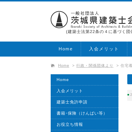
(建築士法第22条の４に基づく団
Home
入会メリット
Home
>
行政・関係団体より
>
住宅着
Home
入会メリット
2
建築士免許申請
書籍･保険（けんばい等）
お役立ち情報