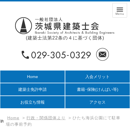
(建築士法第22条の４に基づく団体)
Home
入会メリット
建築士免許申請
書籍･保険
(けんばい等)
お役立ち情報
アクセス
Home
>
行政・関係団体より
>
ひたち海浜公園にて駐車
場の事前予約