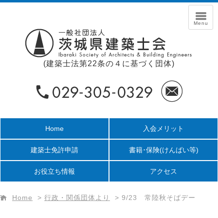
(建築士法第22条の４に基づく団体)
Home
入会メリット
建築士免許申請
書籍･保険
(けんばい等)
お役立ち情報
アクセス
Home
>
行政・関係団体より
>
9/23 常陸秋そばデー