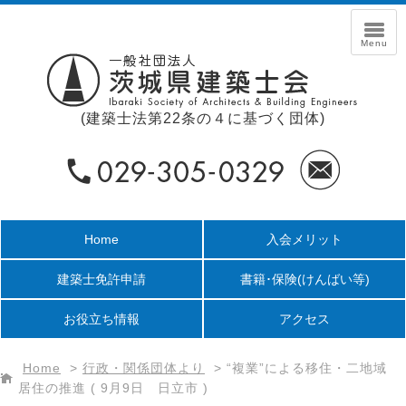
(建築士法第22条の４に基づく団体)
Home
入会メリット
建築士免許申請
書籍･保険
(けんばい等)
お役立ち情報
アクセス
Home
>
行政・関係団体より
>
“複業”による移住・二地域
居住の推進 ( 9月9日 日立市 )