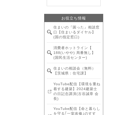
お役立ち情報
住まいの『困った』相談窓
口【住まいるダイヤル】
(国の指定窓口)
消費者ホットライン【
188(いやや) 局番無し】
(国民生活センター)
住まいの相談会（無料）
【茨城県：住宅課】
YouTube配信【環境を重ね
着する建築】2024建築士
の日記念講演(古谷誠章 会
長)
YouTube配信【命と暮らし
を守る｢一室改修｣のすす