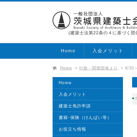
(建築士法第22条の４に基づく団
Home
入会メリット
Home
>
行政・関係団体より
>
8/3
Home
入会メリット
2
建築士免許申請
書籍･保険（けんばい等）
お役立ち情報