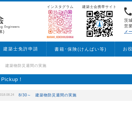
インスタグラム
建築士会携帯サイト
茨城
営業
体)
メ
建築士免許申請
お
書籍･保険
(けんばい等)
0～ 建築物防災週間の実施
Pickup！
018.08.24
8/30～ 建築物防災週間の実施