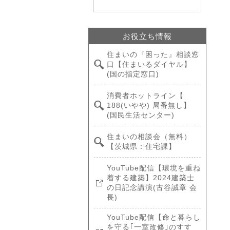
お役立ち情報
住まいの『困った』相談窓
口【住まいるダイヤル】
(国の指定窓口)
消費者ホットライン【
188(いやや) 局番無し】
(国民生活センター)
住まいの相談会（無料）
【茨城県：住宅課】
YouTube配信【環境を重ね
着する建築】2024建築士
の日記念講演(古谷誠章 会
長)
YouTube配信【命と暮らし
を守る｢一室改修｣のすす