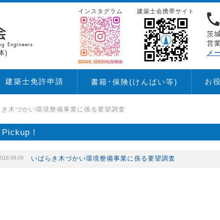
インスタグラム
建築士会携帯サイト
茨城
営業
体)
メ
建築士免許申請
お
書籍･保険
(けんばい等)
らき木づかい環境整備事業に係る要望調査
Pickup！
018.08.09
いばらき木づかい環境整備事業に係る要望調査