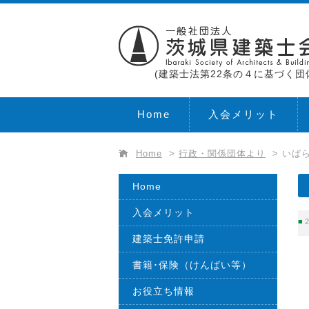
(建築士法第22条の４に基づく団
Home
入会メリット
Home
>
行政・関係団体より
>
いば
Home
入会メリット
2
建築士免許申請
書籍･保険（けんばい等）
お役立ち情報