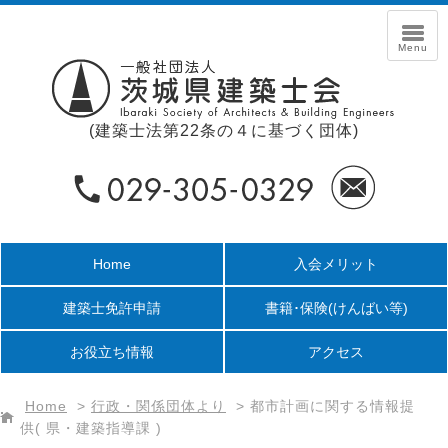
(建築士法第22条の４に基づく団体)
Home
入会メリット
建築士免許申請
書籍･保険
(けんばい等)
お役立ち情報
アクセス
Home
>
行政・関係団体より
>
都市計画に関する情報提
供( 県・建築指導課 )