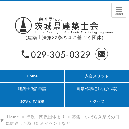
(建築士法第22条の４に基づく団体)
Home
入会メリット
建築士免許申請
書籍･保険
(けんばい等)
お役立ち情報
アクセス
Home
>
行政・関係団体より
>
募集 いばらき県民の日
に関連した取り組みイベントなど