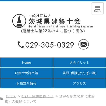
(建築士法第22条の４に基づく団体)
Home
入会メリット
建築士免許申請
書籍･保険
(けんばい等)
お役立ち情報
アクセス
Home
>
行政・関係団体より
>
登録有形文化財（建造
物）の登録について