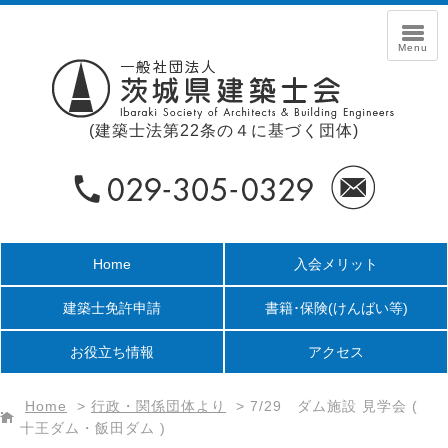
(建築士法第22条の４に基づく団体)
Home
入会メリット
建築士免許申請
書籍･保険
(けんばい等)
お役立ち情報
アクセス
Home
>
行政・関係団体より
>
7/29 ダム施設 見学会 (
十王ダム・飯田ダム )