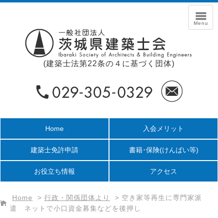
(建築士法第22条の４に基づく団体)
Home
入会メリット
建築士免許申請
書籍･保険
(けんばい等)
お役立ち情報
アクセス
Home
>
行政・関係団体より
>
空き家等再生に専門家派
遣 ネットで小口資金募集などを後押し