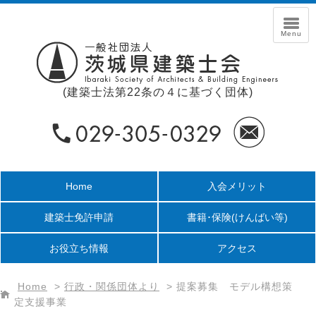
(建築士法第22条の４に基づく団体)
Home
入会メリット
建築士免許申請
書籍･保険
(けんばい等)
お役立ち情報
アクセス
Home
>
行政・関係団体より
>
提案募集 モデル構想策
定支援事業