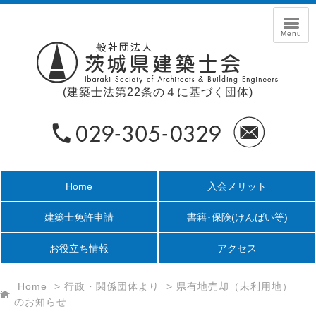
(建築士法第22条の４に基づく団体)
Home
入会メリット
建築士免許申請
書籍･保険
(けんばい等)
お役立ち情報
アクセス
Home
>
行政・関係団体より
>
県有地売却（未利用地）
のお知らせ