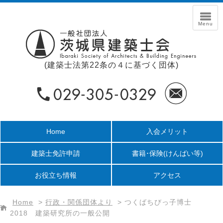
(建築士法第22条の４に基づく団体)
Home
入会メリット
建築士免許申請
書籍･保険
(けんばい等)
お役立ち情報
アクセス
Home
>
行政・関係団体より
>
つくばちびっ子博士
2018 建築研究所の一般公開