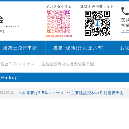
インスタグラム
建築士会携帯サイト
茨城
営業
体)
メ
建築士免許申請
お
書籍･保険
(けんばい等)
要は7.5%マイナス･･･主要建設資材の月別需要予測
Pickup！
018.05.11
木材需要は7.5%マイナス･･･主要建設資材の月別需要予測