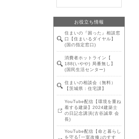
お役立ち情報
住まいの『困った』相談窓
口【住まいるダイヤル】
(国の指定窓口)
消費者ホットライン【
188(いやや) 局番無し】
(国民生活センター)
住まいの相談会（無料）
【茨城県：住宅課】
YouTube配信【環境を重ね
着する建築】2024建築士
の日記念講演(古谷誠章 会
長)
YouTube配信【命と暮らし
を守る｢一室改修｣のすす