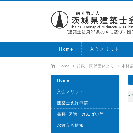
(建築士法第22条の４に基づく団
Home
入会メリット
Home
>
行政・関係団体より
>
木材需
Home
入会メリット
2
建築士免許申請
書籍･保険（けんばい等）
お役立ち情報