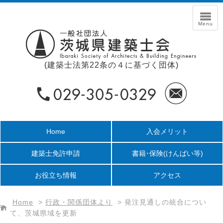
(建築士法第22条の４に基づく団体)
Home
入会メリット
建築士免許申請
書籍･保険
(けんばい等)
お役立ち情報
アクセス
Home
>
行政・関係団体より
>
発注見通しの統合につい
て、茨城県域を更新