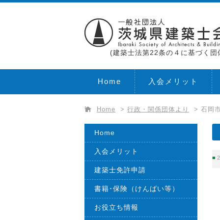
(建築士法第22条の４に基づく団
Home
入会メリット
Home
>
行政・関係団体より
>
石岡
Home
入会メリット
2
建築士免許申請
書籍･保険（けんばい等）
お役立ち情報