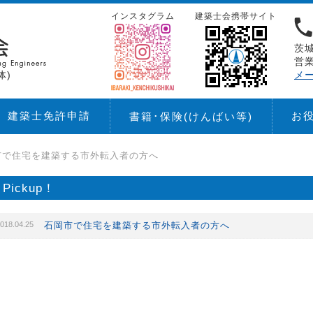
インスタグラム
建築士会携帯サイト
茨城
営業
体)
メ
建築士免許申請
お
書籍･保険
(けんばい等)
市で住宅を建築する市外転入者の方へ
Pickup！
018.04.25
石岡市で住宅を建築する市外転入者の方へ