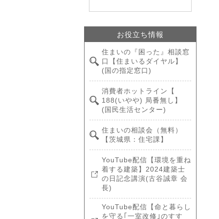
お役立ち情報
住まいの『困った』相談窓
口【住まいるダイヤル】
(国の指定窓口)
消費者ホットライン【
188(いやや) 局番無し】
(国民生活センター)
住まいの相談会（無料）
【茨城県：住宅課】
YouTube配信【環境を重ね
着する建築】2024建築士
の日記念講演(古谷誠章 会
長)
YouTube配信【命と暮らし
を守る｢一室改修｣のすす