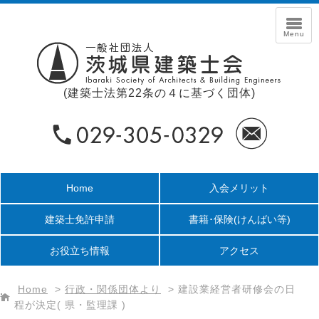
(建築士法第22条の４に基づく団体)
Home
入会メリット
建築士免許申請
書籍･保険
(けんばい等)
お役立ち情報
アクセス
Home
>
行政・関係団体より
>
建設業経営者研修会の日
程が決定( 県・監理課 )