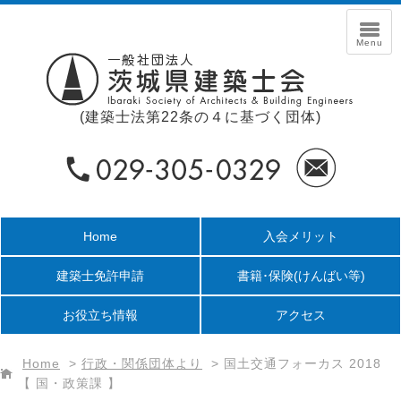
(建築士法第22条の４に基づく団体)
Home
入会メリット
建築士免許申請
書籍･保険
(けんばい等)
お役立ち情報
アクセス
Home
>
行政・関係団体より
>
国土交通フォーカス 2018
【 国・政策課 】