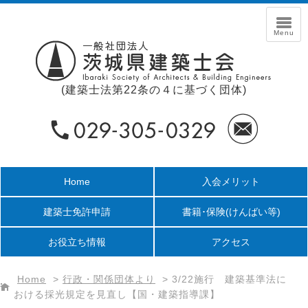
(建築士法第22条の４に基づく団体)
Home
入会メリット
建築士免許申請
書籍･保険
(けんばい等)
お役立ち情報
アクセス
Home
>
行政・関係団体より
>
3/22施行 建築基準法に
おける採光規定を見直し【国・建築指導課】