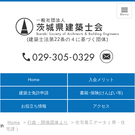
(建築士法第22条の４に基づく団体)
Home
入会メリット
建築士免許申請
書籍･保険
(けんばい等)
お役立ち情報
アクセス
Home
>
行政・関係団体より
>
住宅着工データ ( 県・住
宅課 )