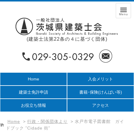
(建築士法第22条の４に基づく団体)
Home
入会メリット
建築士免許申請
書籍･保険
(けんばい等)
お役立ち情報
アクセス
Home
>
行政・関係団体より
>
水戸市電子図書館 ガイ
ドブック ”Cidade 街”