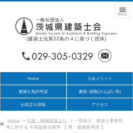
(建築士法第22条の４に基づく団体)
Home
入会メリット
建築士免許申請
書籍･保険
(けんばい等)
お役立ち情報
アクセス
Home
>
行政・関係団体より
>
一部改正 建築士事務所
等に対する 不利益処分基準 【 県・建築指導課 】