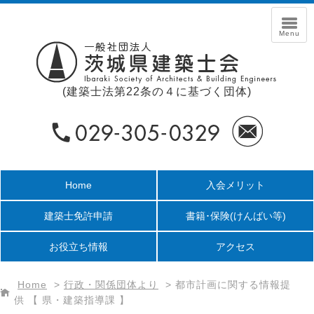
(建築士法第22条の４に基づく団体)
Home
入会メリット
建築士免許申請
書籍･保険
(けんばい等)
お役立ち情報
アクセス
Home
>
行政・関係団体より
>
都市計画に関する情報提
供 【 県・建築指導課 】