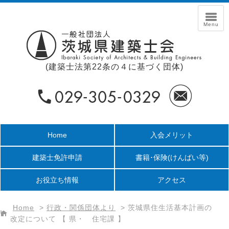
(建築士法第22条の４に基づく団体)
Home
入会メリット
建築士免許申請
書籍･保険
(けんばい等)
お役立ち情報
アクセス
Home
>
行政・関係団体より
>
茨城県住生活基本計画の
改定について 【 県・ 住宅課 】