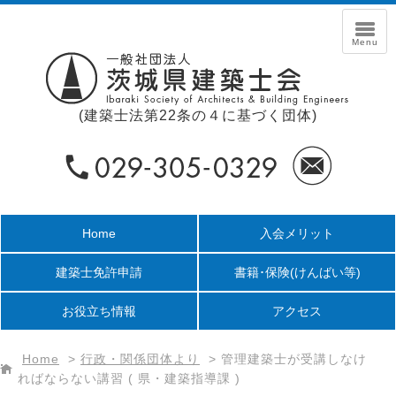
(建築士法第22条の４に基づく団体)
Home
入会メリット
建築士免許申請
書籍･保険
(けんばい等)
お役立ち情報
アクセス
Home
>
行政・関係団体より
>
管理建築士が受講しなけ
ればならない講習 ( 県・建築指導課 )