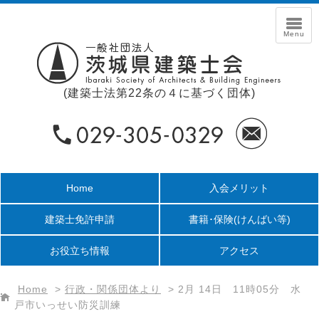
(建築士法第22条の４に基づく団体)
Home
入会メリット
建築士免許申請
書籍･保険
(けんばい等)
お役立ち情報
アクセス
Home
>
行政・関係団体より
>
2月 14日 11時05分 水
戸市いっせい防災訓練