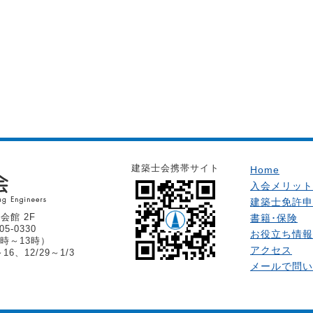
建築士会携帯サイト
Home
入会メリット
建築士免許申
会館 2F
書籍･保険
05-0330
お役立ち情報
時～13時）
アクセス
6、12/29～1/3
メールで問い