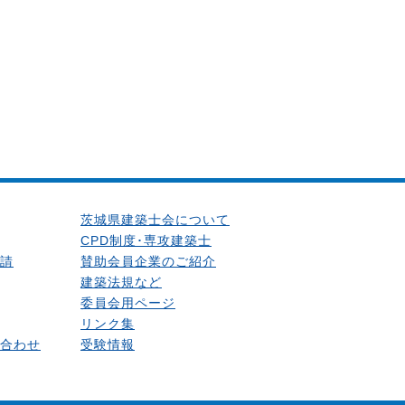
茨城県建築士会について
CPD制度･専攻建築士
請
賛助会員企業のご紹介
建築法規など
委員会用ページ
リンク集
合わせ
受験情報