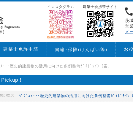
インスタグラム
建築士会携帯サイト
茨城
営業
体)
メ
建築士免許申請
お
書籍･保険
(けんばい等)
ﾞｺﾒ･･･歴史的建築物の活用に向けた条例整備ｶﾞｲﾄﾞﾗｲﾝ（案）
Pickup！
018.02.05
ﾊﾟﾌﾞｺﾒ･･･歴史的建築物の活用に向けた条例整備ｶﾞｲﾄﾞﾗｲﾝ