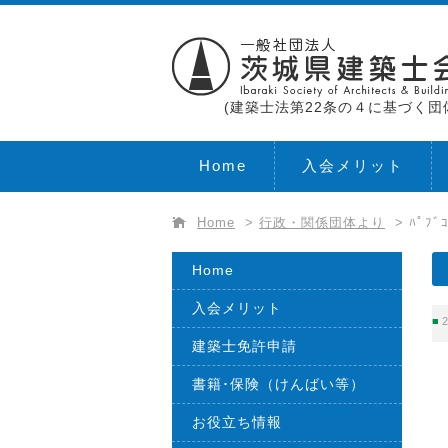
(建築士法第22条の４に基づく団
Home
入会メリット
Home
>
行政・関係団体より
>
ﾊﾟﾌ
Home
入会メリット
2
建築士免許申請
書籍･保険（けんばい等）
お役立ち情報