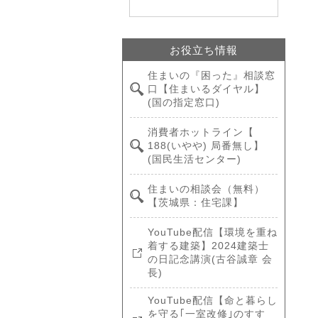
お役立ち情報
住まいの『困った』相談窓
口【住まいるダイヤル】
(国の指定窓口)
消費者ホットライン【
188(いやや) 局番無し】
(国民生活センター)
住まいの相談会（無料）
【茨城県：住宅課】
YouTube配信【環境を重ね
着する建築】2024建築士
の日記念講演(古谷誠章 会
長)
YouTube配信【命と暮らし
を守る｢一室改修｣のすす