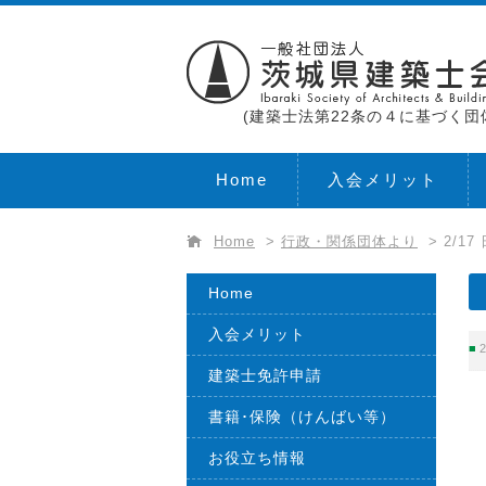
(建築士法第22条の４に基づく団
Home
入会メリット
Home
>
行政・関係団体より
>
2/
Home
入会メリット
2
建築士免許申請
書籍･保険（けんばい等）
お役立ち情報