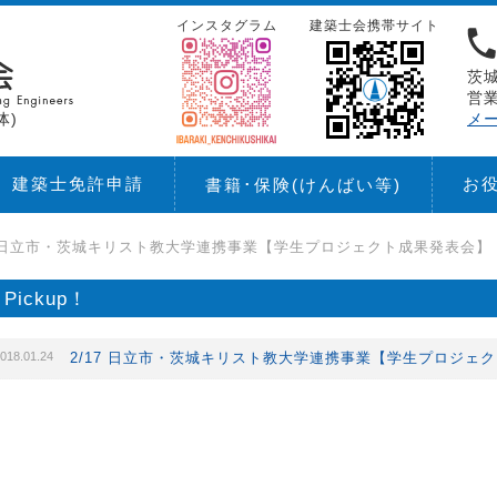
インスタグラム
建築士会携帯サイト
茨城
営業
体)
メ
建築士免許申請
お
書籍･保険
(けんばい等)
17 日立市・茨城キリスト教大学連携事業【学生プロジェクト成果発表会】
Pickup！
018.01.24
2/17 日立市・茨城キリスト教大学連携事業【学生プロジェ