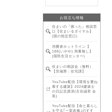
お役立ち情報
住まいの『困った』相談窓
口【住まいるダイヤル】
(国の指定窓口)
消費者ホットライン【
188(いやや) 局番無し】
(国民生活センター)
住まいの相談会（無料）
【茨城県：住宅課】
YouTube配信【環境を重ね
着する建築】2024建築士
の日記念講演(古谷誠章 会
長)
YouTube配信【命と暮らし
を守る｢一室改修｣のすす