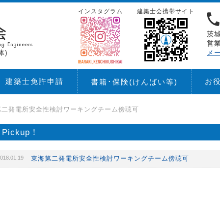
インスタグラム
建築士会携帯サイト
茨城
営業
体)
メ
建築士免許申請
お
書籍･保険
(けんばい等)
第二発電所安全性検討ワーキングチーム傍聴可
Pickup！
018.01.19
東海第二発電所安全性検討ワーキングチーム傍聴可