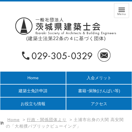
(建築士法第22条の４に基づく団体)
Home
入会メリット
建築士免許申請
書籍･保険
(けんばい等)
お役立ち情報
アクセス
Home
>
行政・関係団体より
>
土浦市出身の大関 高安関
の「大相撲パブリックビューイング」