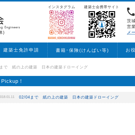
インスタグラム
建築士会携帯サイト
茨城
営業
体)
メ
建築士免許申請
お
書籍･保険
(けんばい等)
04まで 紙の上の建築 日本の建築ドローイング
Pickup！
018.01.11
02/04まで 紙の上の建築 日本の建築ドローイング