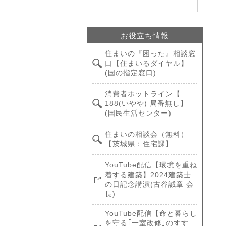
お役立ち情報
住まいの『困った』相談窓
口【住まいるダイヤル】
(国の指定窓口)
消費者ホットライン【
188(いやや) 局番無し】
(国民生活センター)
住まいの相談会（無料）
【茨城県：住宅課】
YouTube配信【環境を重ね
着する建築】2024建築士
の日記念講演(古谷誠章 会
長)
YouTube配信【命と暮らし
を守る｢一室改修｣のすす