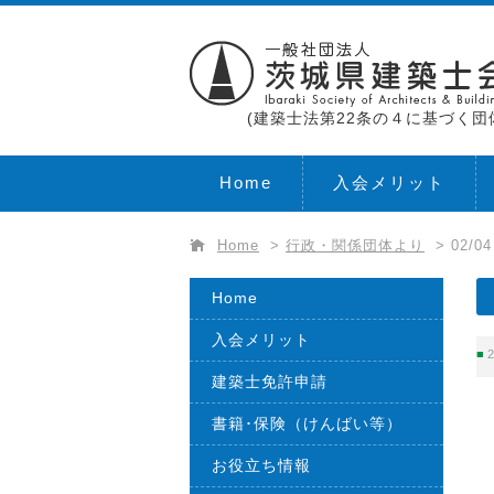
(建築士法第22条の４に基づく団
Home
入会メリット
Home
>
行政・関係団体より
>
02/
Home
入会メリット
2
建築士免許申請
書籍･保険（けんばい等）
お役立ち情報