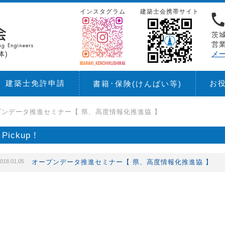
インスタグラム
建築士会携帯サイト
茨城
営業
体)
メ
建築士免許申請
お
書籍･保険
(けんばい等)
プンデータ推進セミナー【 県、高度情報化推進協 】
Pickup！
018.01.05
オープンデータ推進セミナー【 県、高度情報化推進協 】