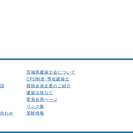
茨城県建築士会について
CPD制度･専攻建築士
請
賛助会員企業のご紹介
建築法規など
委員会用ページ
リンク集
合わせ
受験情報