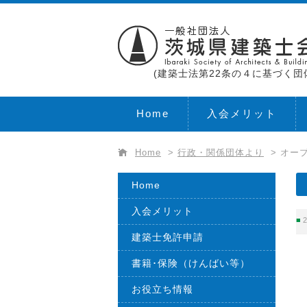
(建築士法第22条の４に基づく団
Home
入会メリット
Home
>
行政・関係団体より
>
オー
Home
入会メリット
2
建築士免許申請
書籍･保険（けんばい等）
お役立ち情報