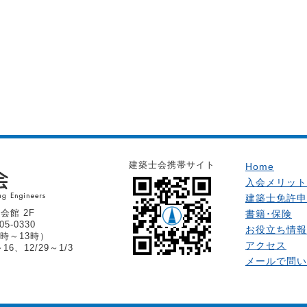
建築士会携帯サイト
Home
入会メリット
建築士免許申
会館 2F
書籍･保険
05-0330
お役立ち情報
時～13時）
アクセス
6、12/29～1/3
メールで問い