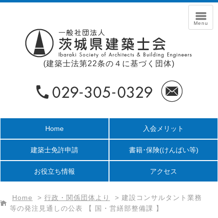
(建築士法第22条の４に基づく団体)
Home
入会メリット
建築士免許申請
書籍･保険
(けんばい等)
お役立ち情報
アクセス
Home
>
行政・関係団体より
>
建設コンサルタント業務
等の発注見通しの公表 【 国・営繕部整備課 】