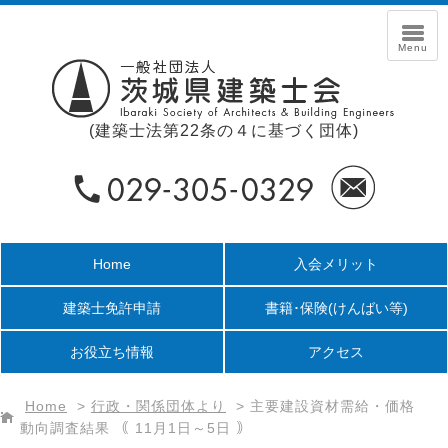
(建築士法第22条の４に基づく団体)
Home
入会メリット
建築士免許申請
書籍･保険
(けんばい等)
お役立ち情報
アクセス
Home
>
行政・関係団体より
>
主要建設資材需給・価格
動向調査結果 ｟ 11月1日～5日 ｠