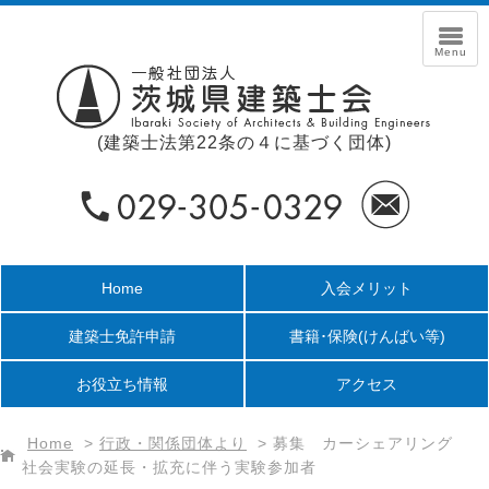
(建築士法第22条の４に基づく団体)
Home
入会メリット
建築士免許申請
書籍･保険
(けんばい等)
お役立ち情報
アクセス
Home
>
行政・関係団体より
>
募集 カーシェアリング
社会実験の延長・拡充に伴う実験参加者