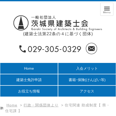
(建築士法第22条の４に基づく団体)
Home
入会メリット
建築士免許申請
書籍･保険
(けんばい等)
お役立ち情報
アクセス
Home
>
行政・関係団体より
>
住宅関連 助成制度【 県・
住宅課 】