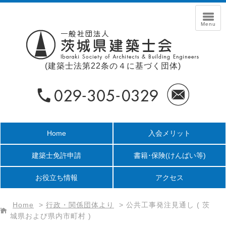
(建築士法第22条の４に基づく団体)
Home
入会メリット
建築士免許申請
書籍･保険
(けんばい等)
お役立ち情報
アクセス
Home
>
行政・関係団体より
>
公共工事発注見通し ( 茨
城県および県内市町村 )