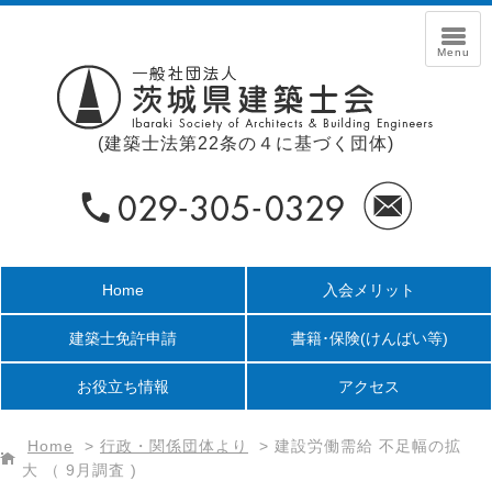
(建築士法第22条の４に基づく団体)
Home
入会メリット
建築士免許申請
書籍･保険
(けんばい等)
お役立ち情報
アクセス
Home
>
行政・関係団体より
>
建設労働需給 不足幅の拡
大 （ 9月調査 )