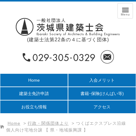
(建築士法第22条の４に基づく団体)
Home
入会メリット
建築士免許申請
書籍･保険
(けんばい等)
お役立ち情報
アクセス
Home
>
行政・関係団体より
>
つくばエクスプレス沿線
個人向け宅地分譲 【 県・地域振興課 】